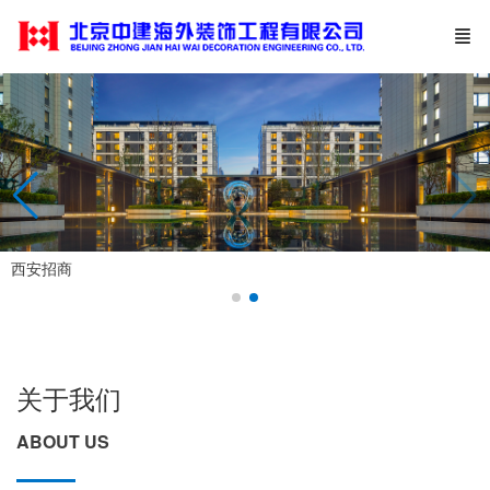
山东胜利油田会议中心
关于我们
ABOUT US