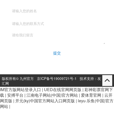
提交
版权所有© 九州官方
京ICP备号19009721号-1
技术支持：友
汇网
IM官方版网站登录入口
|
UED在线官网网页版
|
彩神彩票官网下
载
|
安搏平台
|
江南电子网站(中国)官方网站
|
爱体育官网
|
云开
网页版
|
开元(ky)中国官方网站入口网页版
|
leyu·乐鱼(中国)官方
网站
|