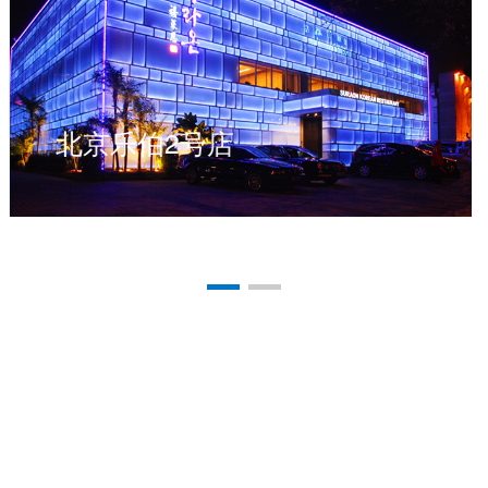
北京乐伯2号店
联系我们
经过二十多年的发展，我们在包括地产、金融、商业、酒店
及公共建筑等装饰工程领域拥有众多合作伙伴。公司拥有众
多经验丰富的设计、施工管理人才，在全国许多省市如大