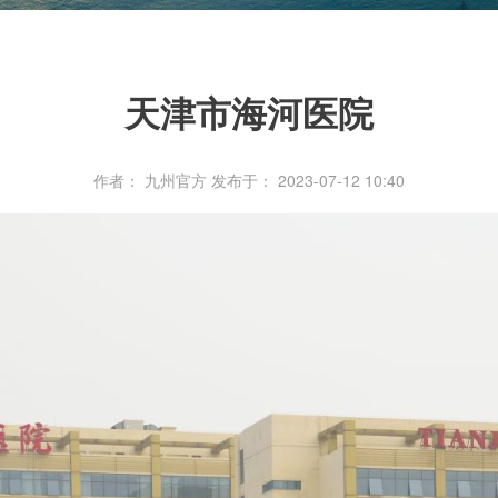
天津市海河医院
作者： 九州官方
发布于： 2023-07-12 10:40